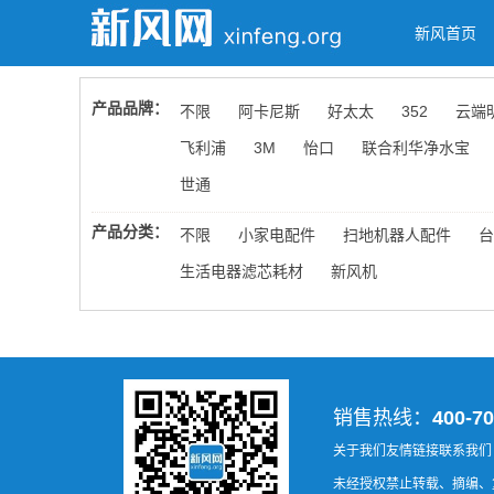
新风首页
产品品牌：
不限
阿卡尼斯
好太太
352
云端
飞利浦
3M
怡口
联合利华净水宝
世通
产品分类：
不限
小家电配件
扫地机器人配件
台
生活电器滤芯耗材
新风机
销售热线：
400-70
关于我们
友情链接
联系我们
未经授权禁止转载、摘编、复制或