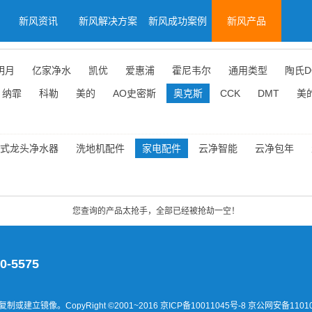
新风资讯
新风解决方案
新风成功案例
新风产品
明月
亿家净水
凯优
爱惠浦
霍尼韦尔
通用类型
陶氏D
纳霏
科勒
美的
AO史密斯
奥克斯
CCK
DMT
美
式龙头净水器
洗地机配件
家电配件
云净智能
云净包年
您查询的产品太抢手，全部已经被抢劫一空！
0-5575
建立镜像。CopyRight ©2001~2016
京ICP备10011045号-8 京公网安备11010