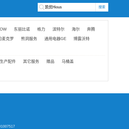
搜索
OW
东丽比诺
格力
滨特尔
海尔
奔腾
的麦克罗
熊洞服务
通用电器GE
博露沃特
生产配件
其它服务
赠品
马桶盖
1007517