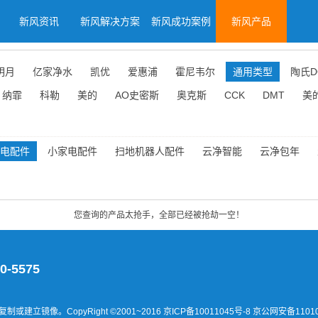
新风资讯
新风解决方案
新风成功案例
新风产品
明月
亿家净水
凯优
爱惠浦
霍尼韦尔
通用类型
陶氏D
纳霏
科勒
美的
AO史密斯
奥克斯
CCK
DMT
美
电配件
小家电配件
扫地机器人配件
云净智能
云净包年
您查询的产品太抢手，全部已经被抢劫一空！
0-5575
建立镜像。CopyRight ©2001~2016
京ICP备10011045号-8 京公网安备11010