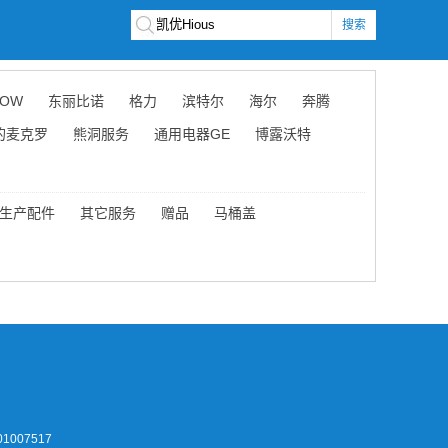
搜索
OW
东丽比诺
格力
滨特尔
海尔
奔腾
的麦克罗
熊洞服务
通用电器GE
博露沃特
生产配件
其它服务
赠品
马桶盖
1007517