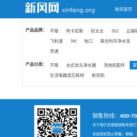
新风首页
产品品牌：
不限
阿卡尼斯
好太太
352
云端
飞利浦
3M
怡口
联合利华净水宝
世通
产品分类：
不限
台式龙头净水器
洗地机配件
家
生活电器滤芯耗材
新风机
销售热线：
400-70
关于我们
友情链接
联系我们
未经授权禁止转载、摘编、复制或