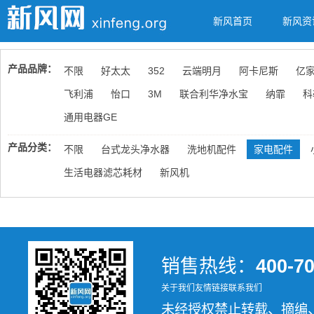
新风首页
新风资
产品品牌：
不限
好太太
352
云端明月
阿卡尼斯
亿
飞利浦
怡口
3M
联合利华净水宝
纳霏
科
通用电器GE
产品分类：
不限
台式龙头净水器
洗地机配件
家电配件
生活电器滤芯耗材
新风机
销售热线：
400-7
关于我们
友情链接
联系我们
未经授权禁止转载、摘编、复制