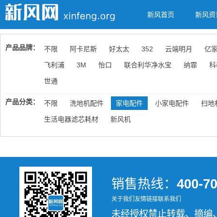
新风首页
新风资
产品品牌：
不限
阿卡尼斯
好太太
352
云端明月
亿
飞利浦
3M
怡口
联合利华净水宝
纳霏
科
世通
产品分类：
不限
洗地机配件
家电配件
小家电配件
扫地
生活电器滤芯耗材
新风机
销售热线：
400-7
关于我们
友情链接
联系我们
未经授权禁止转载、摘编、复制