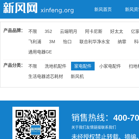
新风首页
新风资
产品品牌：
不限
352
云端明月
阿卡尼斯
好太太
亿
飞利浦
3M
怡口
联合利华净水宝
纳霏
科
通用电器GE
产品分类：
不限
洗地机配件
家电配件
小家电配件
扫地
生活电器滤芯耗材
新风机
销售热线：
400-7
关于我们
友情链接
联系我们
未经授权禁止转载、摘编、复制