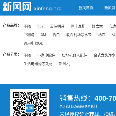
新风首页
新风资
产品品牌：
不限
352
云端明月
阿卡尼斯
好太太
亿
飞利浦
3M
怡口
联合利华净水宝
纳霏
科
通用电器GE
产品分类：
不限
小家电配件
扫地机器人配件
台式龙头净水
生活电器滤芯耗材
新风机
销售热线：
400-7
关于我们
友情链接
联系我们
未经授权禁止转载、摘编、复制