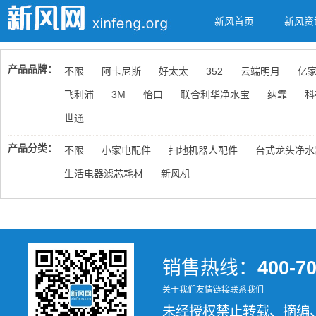
新风首页
新风资
产品品牌：
不限
阿卡尼斯
好太太
352
云端明月
亿
飞利浦
3M
怡口
联合利华净水宝
纳霏
科
世通
产品分类：
不限
小家电配件
扫地机器人配件
台式龙头净水
生活电器滤芯耗材
新风机
销售热线：
400-7
关于我们
友情链接
联系我们
未经授权禁止转载、摘编、复制