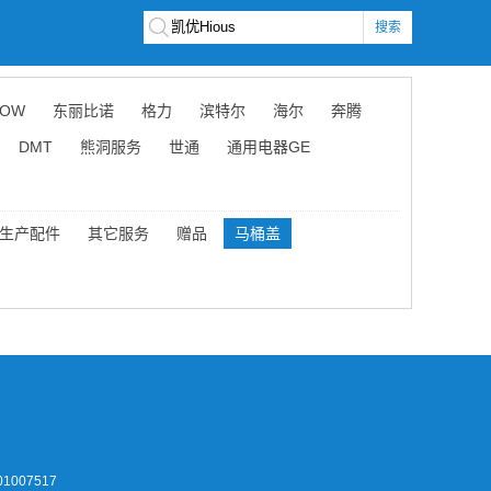
搜索
OW
东丽比诺
格力
滨特尔
海尔
奔腾
DMT
熊洞服务
世通
通用电器GE
生产配件
其它服务
赠品
马桶盖
1007517