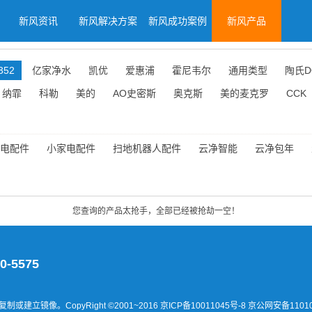
新风资讯
新风解决方案
新风成功案例
新风产品
352
亿家净水
凯优
爱惠浦
霍尼韦尔
通用类型
陶氏D
纳霏
科勒
美的
AO史密斯
奥克斯
美的麦克罗
CCK
电配件
小家电配件
扫地机器人配件
云净智能
云净包年
您查询的产品太抢手，全部已经被抢劫一空！
0-5575
建立镜像。CopyRight ©2001~2016
京ICP备10011045号-8 京公网安备11010