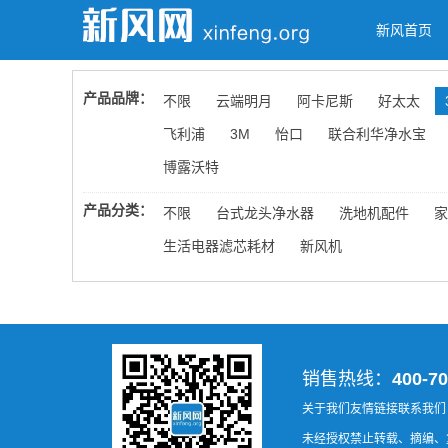
新风首页
产品品牌：
不限
云端明月
阿卡尼斯
好太太
飞利浦
3M
怡口
联合利华净水宝
博露沃特
产品分类：
不限
台式龙头净水器
洗地机配件
家
生活电器滤芯耗材
新风机
销售热线：
400-70
关于我们
友情链接
联系我们
未经授权禁止转载、摘编、复制或