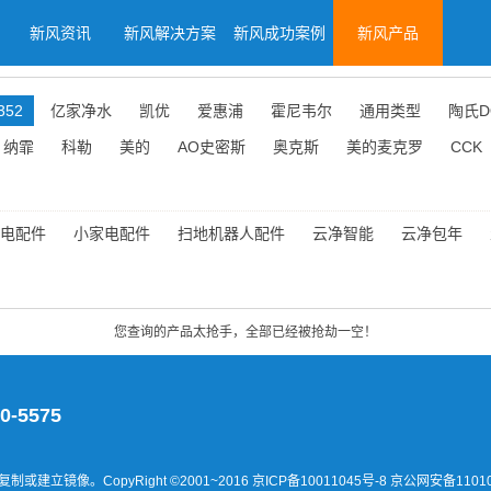
新风资讯
新风解决方案
新风成功案例
新风产品
352
亿家净水
凯优
爱惠浦
霍尼韦尔
通用类型
陶氏D
纳霏
科勒
美的
AO史密斯
奥克斯
美的麦克罗
CCK
电配件
小家电配件
扫地机器人配件
云净智能
云净包年
您查询的产品太抢手，全部已经被抢劫一空！
0-5575
建立镜像。CopyRight ©2001~2016
京ICP备10011045号-8 京公网安备11010