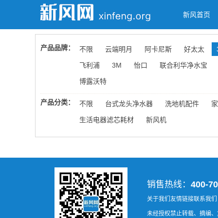
新风首页
产品品牌：
不限
云端明月
阿卡尼斯
好太太
飞利浦
3M
怡口
联合利华净水宝
博露沃特
产品分类：
不限
台式龙头净水器
洗地机配件
家
生活电器滤芯耗材
新风机
销售热线：
400-70
关于我们
友情链接
联系我们
未经授权禁止转载、摘编、复制或