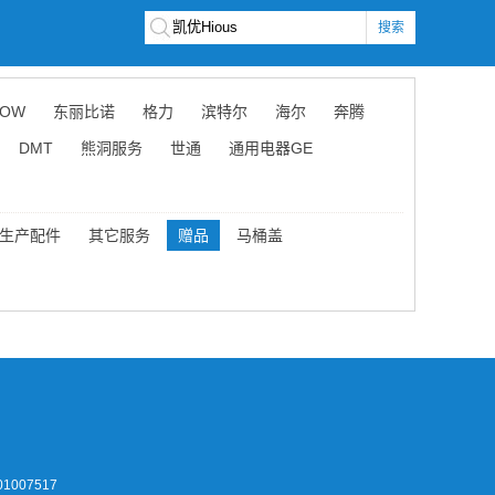
搜索
OW
东丽比诺
格力
滨特尔
海尔
奔腾
DMT
熊洞服务
世通
通用电器GE
生产配件
其它服务
赠品
马桶盖
1007517