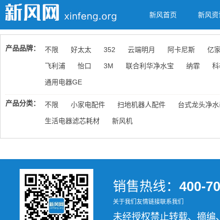
新风首页
新风资
产品品牌：
不限
好太太
352
云端明月
阿卡尼斯
亿
飞利浦
怡口
3M
联合利华净水宝
纳霏
科
通用电器GE
产品分类：
不限
小家电配件
扫地机器人配件
台式龙头净水
生活电器滤芯耗材
新风机
销售热线：
400-7
关于我们
友情链接
联系我们
未经授权禁止转载、摘编、复制