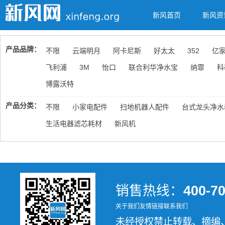
新风首页
新风资
产品品牌：
不限
云端明月
阿卡尼斯
好太太
352
亿
飞利浦
3M
怡口
联合利华净水宝
纳霏
科
博露沃特
产品分类：
不限
小家电配件
扫地机器人配件
台式龙头净水
生活电器滤芯耗材
新风机
销售热线：
400-7
关于我们
友情链接
联系我们
未经授权禁止转载、摘编、复制