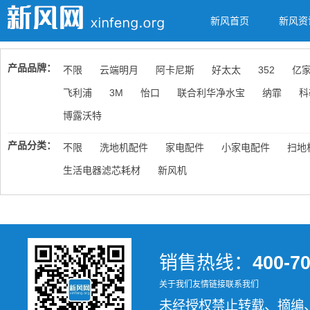
新风首页
新风资
产品品牌：
不限
云端明月
阿卡尼斯
好太太
352
亿
飞利浦
3M
怡口
联合利华净水宝
纳霏
科
博露沃特
产品分类：
不限
洗地机配件
家电配件
小家电配件
扫地
生活电器滤芯耗材
新风机
销售热线：
400-7
关于我们
友情链接
联系我们
未经授权禁止转载、摘编、复制