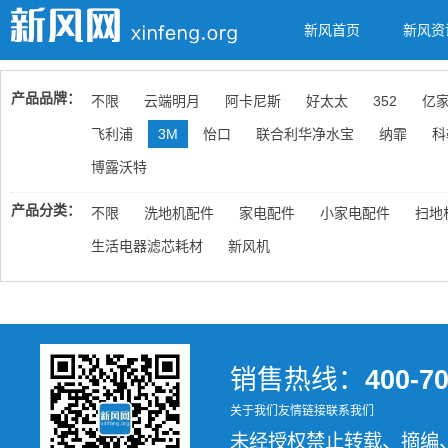
新风首页
新风资
产品品牌：
不限
云端明月
阿卡尼斯
好太太
352
亿
飞利浦
3M
怡口
联合利华净水宝
纳霏
科
博露沃特
产品分类：
不限
洗地机配件
家电配件
小家电配件
扫地
生活电器滤芯耗材
新风机
销售热线：
400-7
关于我们
友情链接
联系我们
未经授权禁止转载、摘编、复制