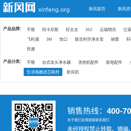
新风首页
新风资
产品品牌：
不限
阿卡尼斯
好太太
352
云端明月
亿
飞利浦
3M
怡口
联合利华净水宝
纳霏
科
世通
产品分类：
不限
台式龙头净水器
洗地机配件
家电配件
生活电器滤芯耗材
新风机
销售热线：
400-7
关于我们
友情链接
联系我们
未经授权禁止转载、摘编、复制