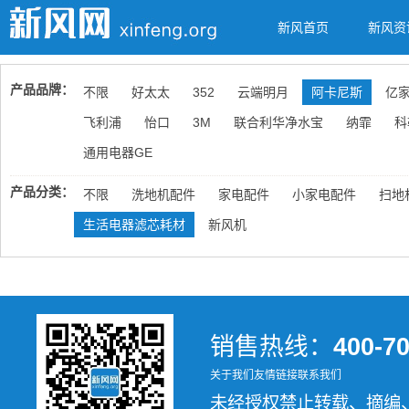
新风首页
新风资
产品品牌：
不限
好太太
352
云端明月
阿卡尼斯
亿
飞利浦
怡口
3M
联合利华净水宝
纳霏
科
通用电器GE
产品分类：
不限
洗地机配件
家电配件
小家电配件
扫地
生活电器滤芯耗材
新风机
销售热线：
400-7
关于我们
友情链接
联系我们
未经授权禁止转载、摘编、复制