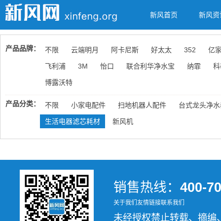
新风首页
新风资
产品品牌：
不限
云端明月
阿卡尼斯
好太太
352
亿
飞利浦
3M
怡口
联合利华净水宝
纳霏
科
博露沃特
产品分类：
不限
小家电配件
扫地机器人配件
台式龙头净水
生活电器滤芯耗材
新风机
销售热线：
400-7
关于我们
友情链接
联系我们
未经授权禁止转载、摘编、复制