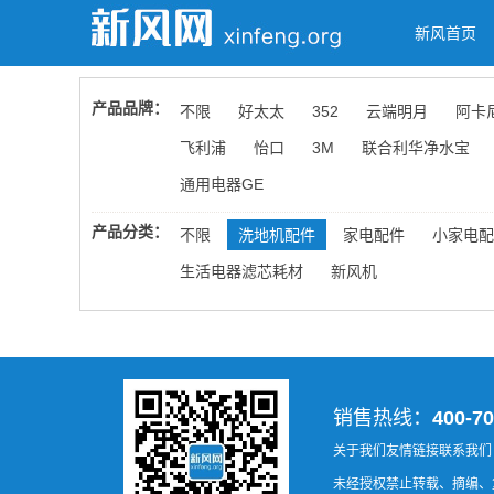
新风首页
产品品牌：
不限
好太太
352
云端明月
阿卡
飞利浦
怡口
3M
联合利华净水宝
通用电器GE
产品分类：
不限
洗地机配件
家电配件
小家电配
生活电器滤芯耗材
新风机
销售热线：
400-70
关于我们
友情链接
联系我们
未经授权禁止转载、摘编、复制或