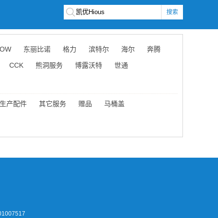
搜索
OW
东丽比诺
格力
滨特尔
海尔
奔腾
CCK
熊洞服务
博露沃特
世通
生产配件
其它服务
赠品
马桶盖
1007517