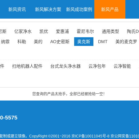
新风资讯
新风解决方案
新风成功案例
新风产品
尼斯
亿家净水
凯优
爱惠浦
霍尼韦尔
通用类型
陶氏D
纳霏
科勒
美的
AO史密斯
奥克斯
DMT
美的麦克罗
件
扫地机器人配件
台式龙头净水器
云净包年
云净智能
您查询的产品太抢手，全部已经被抢劫一空！
0-5575
建立镜像。CopyRight ©2001~2016
京ICP备10011045号-8 京公网安备11010