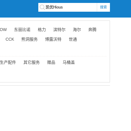
搜索
OW
东丽比诺
格力
滨特尔
海尔
奔腾
CCK
熊洞服务
博露沃特
世通
生产配件
其它服务
赠品
马桶盖