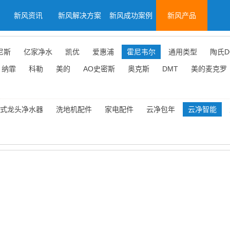
新风资讯
新风解决方案
新风成功案例
新风产品
尼斯
亿家净水
凯优
爱惠浦
霍尼韦尔
通用类型
陶氏D
纳霏
科勒
美的
AO史密斯
奥克斯
DMT
美的麦克罗
式龙头净水器
洗地机配件
家电配件
云净包年
云净智能