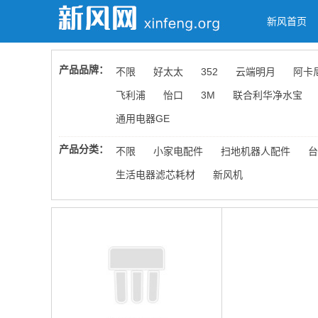
新风首页
产品品牌：
不限
好太太
352
云端明月
阿卡
飞利浦
怡口
3M
联合利华净水宝
通用电器GE
产品分类：
不限
小家电配件
扫地机器人配件
台
生活电器滤芯耗材
新风机