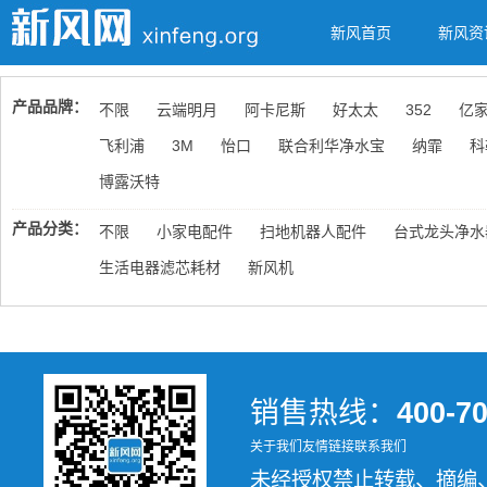
新风首页
新风资
产品品牌：
不限
云端明月
阿卡尼斯
好太太
352
亿
飞利浦
3M
怡口
联合利华净水宝
纳霏
科
博露沃特
产品分类：
不限
小家电配件
扫地机器人配件
台式龙头净水
生活电器滤芯耗材
新风机
销售热线：
400-7
关于我们
友情链接
联系我们
未经授权禁止转载、摘编、复制