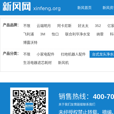
新风首页
新风资
产品品牌：
不限
云端明月
阿卡尼斯
好太太
352
亿
飞利浦
3M
怡口
联合利华净水宝
纳霏
科
博露沃特
产品分类：
不限
小家电配件
扫地机器人配件
台式龙头净水
生活电器滤芯耗材
新风机
销售热线：
400-7
关于我们
友情链接
联系我们
未经授权禁止转载、摘编、复制