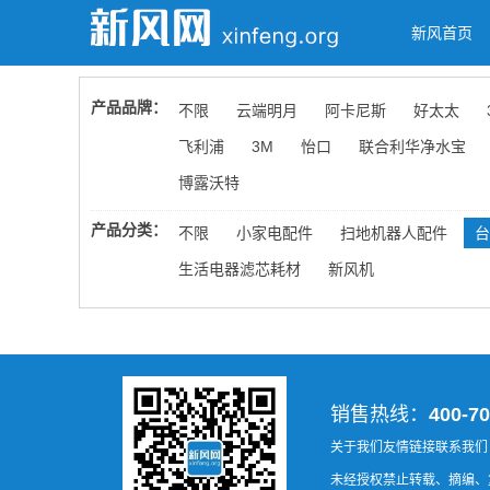
新风首页
产品品牌：
不限
云端明月
阿卡尼斯
好太太
飞利浦
3M
怡口
联合利华净水宝
博露沃特
产品分类：
不限
小家电配件
扫地机器人配件
台
生活电器滤芯耗材
新风机
销售热线：
400-70
关于我们
友情链接
联系我们
未经授权禁止转载、摘编、复制或