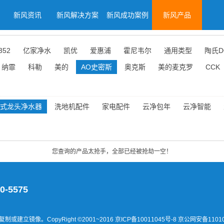
新风资讯
新风解决方案
新风成功案例
新风产品
352
亿家净水
凯优
爱惠浦
霍尼韦尔
通用类型
陶氏D
纳霏
科勒
美的
AO史密斯
奥克斯
美的麦克罗
CCK
式龙头净水器
洗地机配件
家电配件
云净包年
云净智能
您查询的产品太抢手，全部已经被抢劫一空！
0-5575
建立镜像。CopyRight ©2001~2016
京ICP备10011045号-8 京公网安备11010