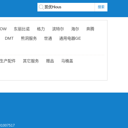
搜索
OW
东丽比诺
格力
滨特尔
海尔
奔腾
DMT
熊洞服务
世通
通用电器GE
生产配件
其它服务
赠品
马桶盖
1007517