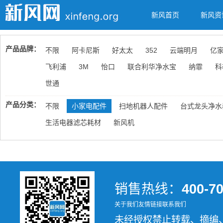
新风首页
新风资
产品品牌：
不限
阿卡尼斯
好太太
352
云端明月
亿
飞利浦
3M
怡口
联合利华净水宝
纳霏
科
世通
产品分类：
不限
小家电配件
扫地机器人配件
台式龙头净水
生活电器滤芯耗材
新风机
销售热线：
400-7
关于我们
友情链接
联系我们
未经授权禁止转载、摘编、复制